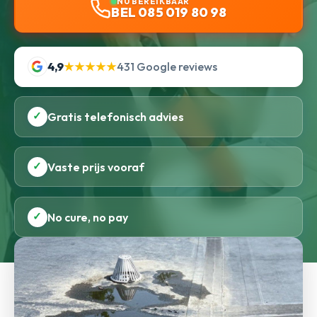
NU BEREIKBAAR
BEL 085 019 80 98
4,9
★★★★★
431 Google reviews
✓
Gratis telefonisch advies
✓
Vaste prijs vooraf
✓
No cure, no pay