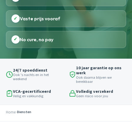
✓
Vaste prijs vooraf
✓
No cure, no pay
10 jaar garantie op ons
24/7 spoeddienst
werk
Ook 's nachts en in het
Ook daarna blijven we
weekend
bereikbaar
VCA-gecertificeerd
Volledig verzekerd
Veilig en vakkundig
Geen risico voor jou
Home
Diensten