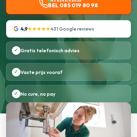
NU BEREIKBAAR
BEL 085 019 80 98
4,9
★★★★★
431 Google reviews
✓
Gratis telefonisch advies
✓
Vaste prijs vooraf
✓
No cure, no pay