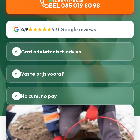
NU BEREIKBAAR
BEL 085 019 80 98
4,9
★★★★★
431 Google reviews
✓
Gratis telefonisch advies
✓
Vaste prijs vooraf
✓
No cure, no pay