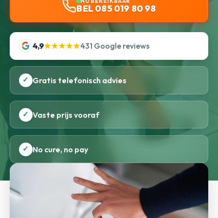
NU BEREIKBAAR
BEL 085 019 80 98
4,9
★★★★★
431 Google reviews
✓
Gratis telefonisch advies
✓
Vaste prijs vooraf
✓
No cure, no pay