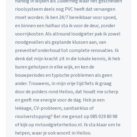
handig in wijken als Zuiderneg waar het gescheiden
rioolsysteem deels nog PVC heeft dat vervangen
moet worden. Ik ben 24/7 bereikbaar voor spoed,
en binnen een halfuur sta ik voor de deur, zonder
voorrijkosten. Als allround loodgieter pak ik zowel
noodgevallen als geplande klussen aan, van
preventief onderhoud tot complete renovaties. Ik
denk dat mijn kracht zit in die lokale kennis, ik heb
buren geholpen in elke wijk, en ken de
bouwperiodes en typische problemen als geen
ander. Trouwens, in mijn vrije tijd fiets ik graag
door de polders rond Heiloo, dat houdt me scherp
en geeft me energie voor de dag. Heb je een
lekkage, CV-probleem, sanitairklus of
rioolverstopping? Bel me gerust op 085 019 80 98
of kijk op mrloodgieterheiloo.nl. Ik sta klaar om te
helpen, waar je ook woont in Heiloo.