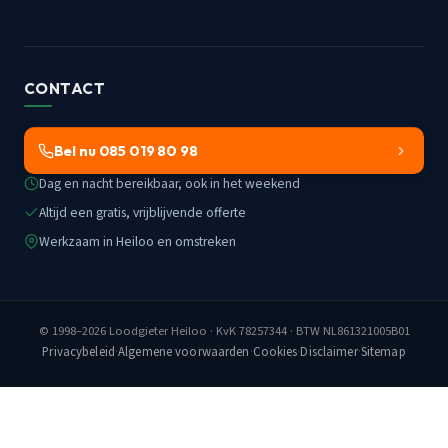
CONTACT
Bel nu 085 019 80 98
Dag en nacht bereikbaar, ook in het weekend
Altijd een gratis, vrijblijvende offerte
Werkzaam in Heiloo en omstreken
© 1998–2026
Loodgieter Heiloo
· KvK 78257344 · BTW NL861321005B01
Privacybeleid
·
Algemene voorwaarden
·
Cookies
·
Disclaimer
·
Sitemap