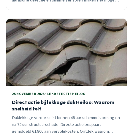
ultrasone detectie en slimme sensoren maken het mogelijk
om lekkages op te sporen zonder breekwerk.
25 NOVEMBER 2025 · LEKDETECTIE HEILOO
Direct actie bij lekkage dak Heiloo: Waarom
snelheid telt
Daklekkage veroorzaakt binnen 48 uur schimmelvorming en
na 72 uur structuurschade. Directe actie bespaart
gemiddeld €1.800 aan vervolgkosten. Ontdek waarom