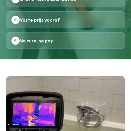
✓
Vaste prijs vooraf
✓
No cure, no pay