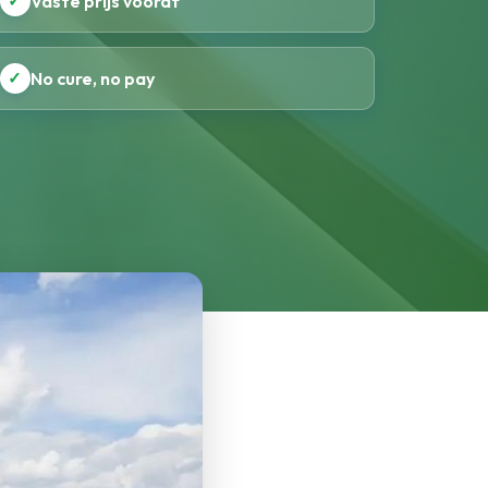
✓
Vaste prijs vooraf
✓
No cure, no pay