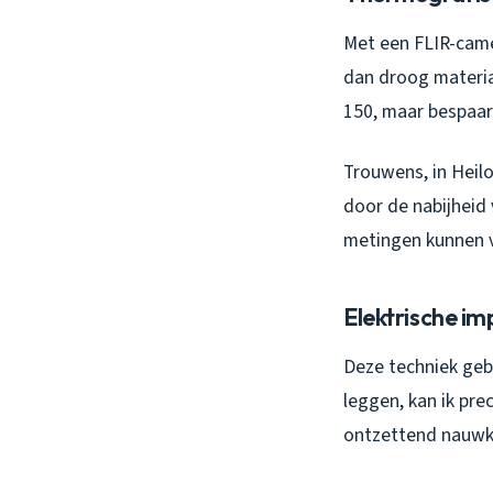
Met een FLIR-came
dan droog materiaa
150, maar bespaa
Trouwens, in Heil
door de nabijheid 
metingen kunnen v
Elektrische i
Deze techniek gebr
leggen, kan ik prec
ontzettend nauwke