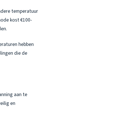
andere temperatuur
thode kost €100-
den.
peraturen hebben
lingen die de
anning aan te
eilig en