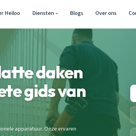
r Heiloo
Diensten
Blogs
Over ons
Co
latte daken
ete gids van
sionele apparatuur. Onze ervaren